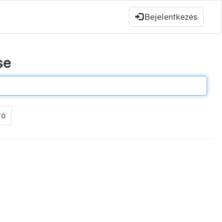
Bejelentkezés
se
tó