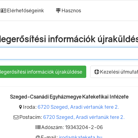
Elérhetőségeink
Hasznos
egerősítési információk újraküldé
Kezelési útmuta
Szeged-Csanádi Egyházmegye Kateketikai Intézete
Iroda:
6720 Szeged, Aradi vértanúk tere 2.
Postacím:
6720 Szeged, Aradi vértanúk tere 2.
Adószám: 19343204-2-06
E-mail:
iroda@kateketa.hu