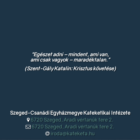
"Egészet adni – mindent, ami van,
ami csak vagyok – maradéktalan."
(Szent-Gály Katalin: Krisztus követése)
Szeged-Csanádi Egyházmegye Kateketikai Intézete
6720 Szeged, Aradi vértanúk tere 2.
6720 Szeged, Aradi vértanúk tere 2.
iroda@kateketa.hu