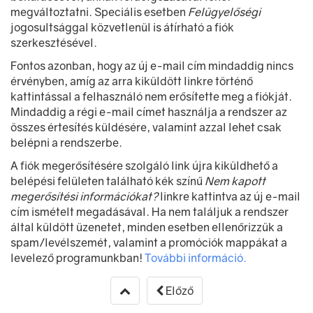
megváltoztatni. Speciális esetben
Felügyelőségi
jogosultsággal közvetlenül is átírható a fiók
szerkesztésével.
Fontos azonban, hogy az új e-mail cím mindaddig nincs
érvényben, amíg az arra kiküldött linkre történő
kattintással a felhasználó nem erősítette meg a fiókját.
Mindaddig a régi e-mail címet használja a rendszer az
összes értesítés küldésére, valamint azzal lehet csak
belépni a rendszerbe.
A fiók megerősítésére szolgáló link újra kiküldhető a
belépési felületen található kék színű
Nem kapott
megerősítési információkat?
linkre kattintva az új e-mail
cím ismételt megadásával. Ha nem találjuk a rendszer
által küldött üzenetet, minden esetben ellenőrizzük a
spam/levélszemét, valamint a promóciók mappákat a
levelező programunkban!
További információ.
Előző