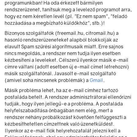
programunkban! Ha oda érkezett bármilyen
rendszerüzenet, tanítsuk meg a levelező programot arra,
hogy ez nem kéretlen levél (pl. "Ez nem spam", "feladó
hozzáadása a megbízható küldőkhöz", stb.)!
Bizonyos szolgáltatók (freemail.hu, citromail.hu) a
hasonló rendszerüzeneteket alapból blokkolják az
elavult Spam szűrési algoritmusaik miatt. Erre sajnos
nincs megoldás, a rendszer nem tudja ilyen esetben
kézbesíteni a leveleket. Célszerű ilyenkor másik e-mail
címre váltani (adott esetben új e-mail címet létrehozni)
másik szolgáltatónál. Javasolt e-mail szolgáltató
(amivel soha nincsenek problémák) a
Gmail
.
Másik probléma lehet, ha az e-mail címhez tartozó
postaláda betelt. A rendszer adminisztrátorai ellenőrizni
tudják, hogy ilyen jellegű-e a probléma. A postaláda
helyfelszabadítása önbagában nem elég, mert a
rendszer néhány próbálkozást követően felfüggeszti a
kézbesíthetetlen címzettnek való üzenetküldést.
Ilyenkor az e-mail fiók helyrehozatalát jelezni kell a